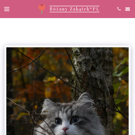
Różany Zakątek*PL