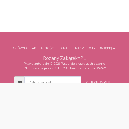
GŁÓWNA
AKTUALNOŚCI
O NAS
NASZE KOTY
WIĘCEJ
Różany Zakątek*PL
Prawa autorskie © 2026 Wszelkie prawa zastrzeżone
Obsługiwana przez:
SITE123
-
Tworzenie Stron WWW
SUBSKRYBUJ