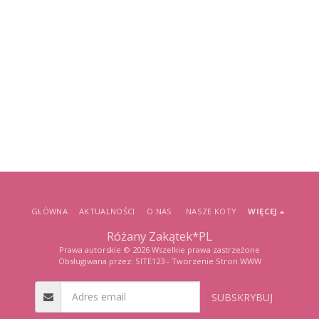
GŁÓWNA
AKTUALNOŚCI
O NAS
NASZE KOTY
WIĘCEJ
Różany Zakątek*PL
Prawa autorskie © 2026 Wszelkie prawa zastrzeżone
Obsługiwana przez:
SITE123
-
Tworzenie Stron WWW
SUBSKRYBUJ