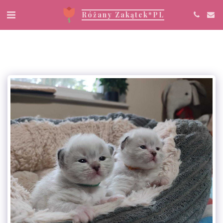
Różany Zakątek*PL