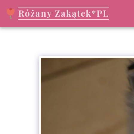
Różany Zakątek*PL