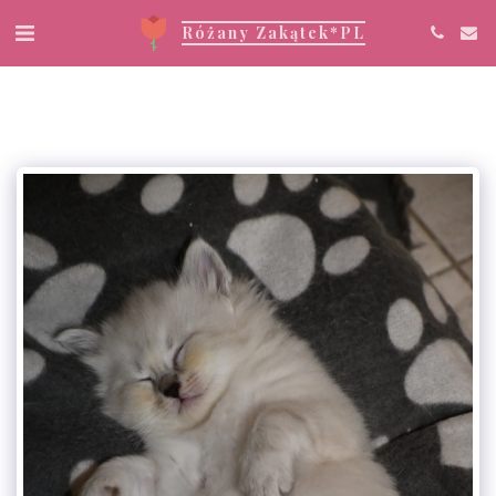
Różany Zakątek*PL