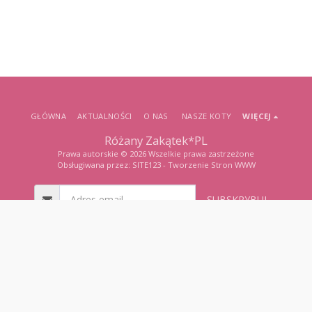
GŁÓWNA
AKTUALNOŚCI
O NAS
NASZE KOTY
WIĘCEJ
Różany Zakątek*PL
Prawa autorskie © 2026 Wszelkie prawa zastrzeżone
Obsługiwana przez:
SITE123
-
Tworzenie Stron WWW
SUBSKRYBUJ